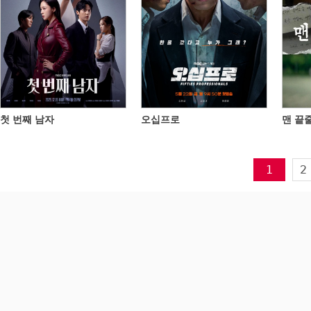
첫 번째 남자
오십프로
맨 끝
1
2