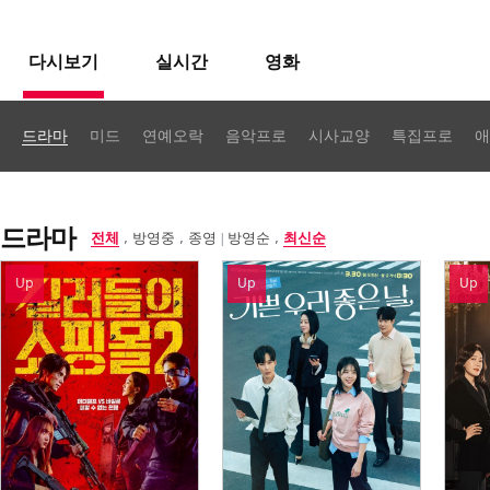
다시보기
실시간
영화
드라마
미드
연예오락
음악프로
시사교양
특집프로
애
드라마
전체
방영중
종영
방영순
최신순
,
,
|
,
Up
Up
Up