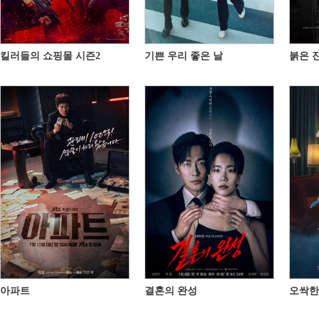
킬러들의 쇼핑몰 시즌2
기쁜 우리 좋은 날
붉은 
아파트
결혼의 완성
오싹한